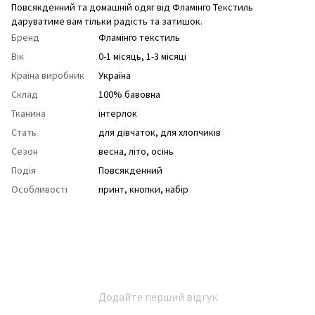
Повсякденний та домашній одяг від Фламінго Текстиль
даруватиме вам тільки радість та затишок.
Бренд
Фламінго текстиль
Вік
0-1 місяць, 1-3 місяці
Країна виробник
Україна
Склад
100% бавовна
Тканина
інтерлок
Стать
для дівчаток
,
для хлопчиків
Сезон
весна
,
літо
,
осінь
Подія
Повсякденний
Особливості
принт
,
кнопки
,
набір
Додайте перший відгук