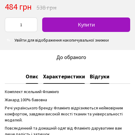
484 грн
538 грн
Купити
Увійти
для відображення накопичувальної знижки
%
До обраного
Опис
Характеристики
Відгуки
Комплект ясельний Фламінго
Жакард 100% бавовна
Речі українського бренду Фламінго відрізняються неймовірним
комфортом, завдяки високій якості тканин та універсальності
моделей.
Повсякденний та домашній одяг від Фламінго даруватиме вам
лише радість і затишок.