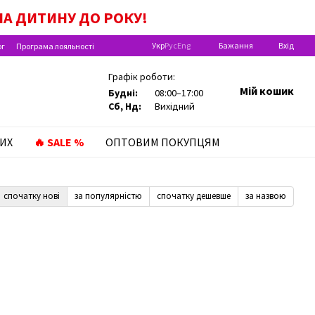
А ДИТИНУ ДО РОКУ!
Укр
Рус
Eng
Бажання
Вхід
ог
Програма лояльності
Графік роботи:
Мій кошик
Будні:
08:00–17:00
Сб, Нд:
Вихідний
ИХ
🔥 SALE %
ОПТОВИМ ПОКУПЦЯМ
спочатку нові
за популярністю
спочатку дешевше
за назвою