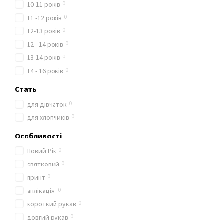
0
10-11 років
0
11 -12 років
0
12-13 років
0
12 - 14 років
0
13-14 років
0
14 - 16 років
Стать
0
для дівчаток
0
для хлопчиків
Особливості
0
Новий Рік
0
святковий
0
принт
0
аплікація
0
короткий рукав
0
довгий рукав