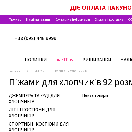
Перейти до основного контенту
ДІЄ ОПЛАТА ПАКУН
Про нас
Наші магазини
Контактна інформація
Оплата і доставка
Об
Відгуки про магазин
+38 (098) 446 9999
НОВИНКИ
🔥 ХІТ 🔥
ВИШИВАНКИ
МАЛ
Головна
ХЛОПЧИКАМ
ПІЖАМИ ДЛЯ ХЛОПЧИКІВ
Піжами для хлопчиків 92 роз
ДЖЕМПЕРА ТА ХУДІ ДЛЯ
Немає товарів
ХЛОПЧИКІВ
ЛІТНІ КОСТЮМИ ДЛЯ
ХЛОПЧИКІВ
СПОРТИВНІ КОСТЮМИ ДЛЯ
ХЛОПЧИКІВ