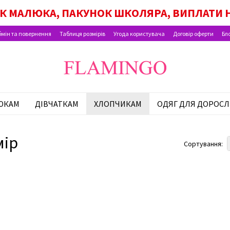
ОК МАЛЮКА, ПАКУНОК ШКОЛЯРА, ВИПЛАТИ Н
мін та повернення
Таблиця розмірів
Угода користувача
Договір оферти
Бл
ЮКАМ
ДІВЧАТКАМ
ХЛОПЧИКАМ
ОДЯГ ДЛЯ ДОРОСЛ
мір
Сортування: