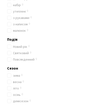
0
набір
0
утеплені
0
з рукавами
0
з написом
0
малюнок
Подія
0
Новий рік
0
Святковий
0
Повсякденний
Сезон
0
зима
0
весна
0
літо
0
осінь
0
демісезон