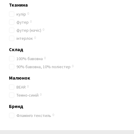
Тканина
0
кулір
0
футер
0
футер (начіс)
0
інтерлок
Склад
0
100% бавовна
0
90% бавовна, 10% поліестер
Малюнок
0
BEAR
0
Темно-синій
Бренд
0
Фламінго текстиль