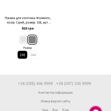
Піжама для хлопчика Фламінго,
колір: Сірий, розмір: 158, арт.
253-078
810 грн
Розмір
158
164
+38 (098) 446 9999
+38 (097) 336 9999
Контактна інформація
Повна версія сайту
Укр
Рус
Eng