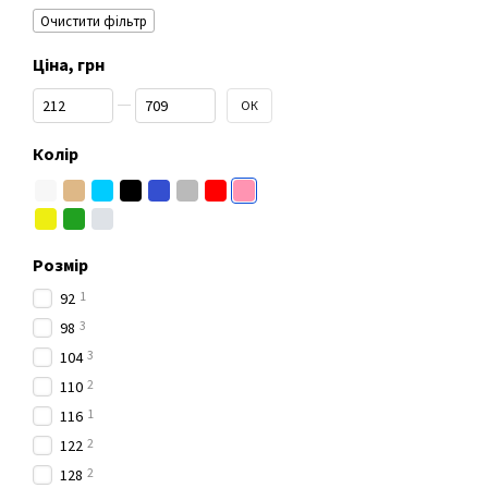
Очистити фільтр
Ціна, грн
Від Ціна, грн
До Ціна, грн
ОК
Колір
Розмір
1
92
3
98
3
104
2
110
1
116
2
122
2
128