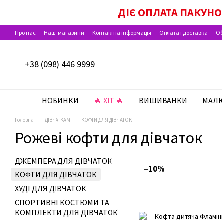
Перейти до основного контенту
ДІЄ ОПЛАТА ПАКУН
Про нас
Наші магазини
Контактна інформація
Оплата і доставка
Об
Відгуки про магазин
+38 (098) 446 9999
НОВИНКИ
🔥 ХІТ 🔥
ВИШИВАНКИ
МАЛ
Головна
ДІВЧАТКАМ
КОФТИ ДЛЯ ДІВЧАТОК
Рожеві кофти для дівчаток
ДЖЕМПЕРА ДЛЯ ДІВЧАТОК
−10%
КОФТИ ДЛЯ ДІВЧАТОК
ХУДІ ДЛЯ ДІВЧАТОК
СПОРТИВНІ КОСТЮМИ ТА
КОМПЛЕКТИ ДЛЯ ДІВЧАТОК