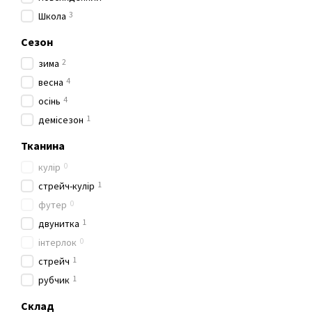
3
Школа
Сезон
2
зима
4
весна
4
осінь
1
демісезон
Тканина
0
кулір
1
стрейч-кулір
0
футер
1
двунитка
0
інтерлок
1
стрейч
1
рубчик
Склад