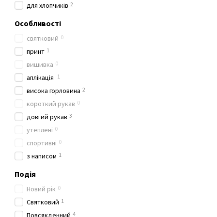
2
для хлопчиків
Особливості
0
святковий
1
принт
0
вишивка
1
аплікація
2
висока горловина
0
короткий рукав
3
довгий рукав
0
утеплені
0
спортивні
1
з написом
Подія
0
Новий рік
1
Святковий
4
Повсякденний