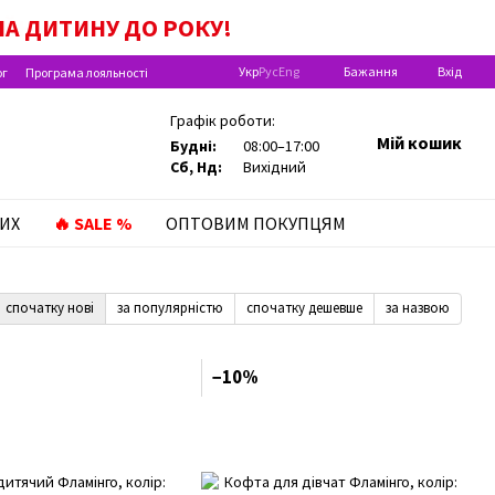
А ДИТИНУ ДО РОКУ!
Укр
Рус
Eng
Бажання
Вхід
ог
Програма лояльності
Графік роботи:
Мій кошик
Будні:
08:00–17:00
Сб, Нд:
Вихідний
ИХ
🔥 SALE %
ОПТОВИМ ПОКУПЦЯМ
спочатку нові
за популярністю
спочатку дешевше
за назвою
−10%