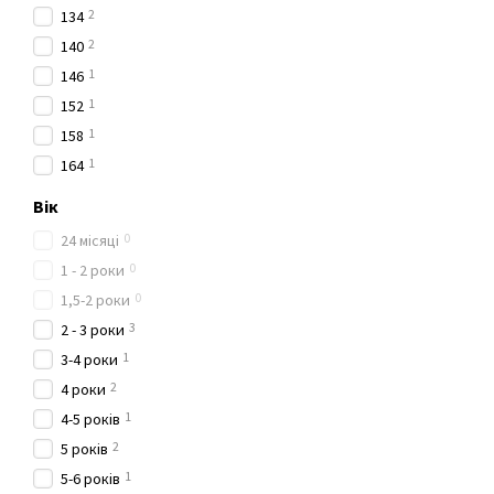
2
134
2
140
1
146
1
152
1
158
1
164
Вік
0
24 місяці
0
1 - 2 роки
0
1,5-2 роки
3
2 - 3 роки
1
3-4 роки
2
4 роки
1
4-5 років
2
5 років
1
5-6 років