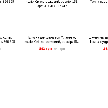
, колір:
Блузка для дівчаток Фламінго,
Джемпер дит
т. 866-325
колір: Світло-рожевий, розмір: 158,
Темна-пудра,
арт. 337-417
593 грн
36
н
659 грн