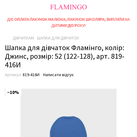
ДІЄ ОПЛАТА ПАКУНОК МАЛЮКА, ПАКУНОК ШКОЛЯРА, ВИПЛАТИ НА
ЗАМОВЛЯЙТЕ ТОВАРИ ВІД 1000 ГРН ТА ОТРИМУЙТЕ ПОСТІЙНУ
ДИТИНУ ДО РОКУ!
ЗНИЖКУ!
ДІВЧАТКАМ
ШАПКИ ДЛЯ ДІВЧАТОК
Шапка для дівчаток Фламінго, колір:
Джинс, розмір: 52 (122-128), арт. 819-
416И
Артикул:
819-416И
Написати відгук
−10%