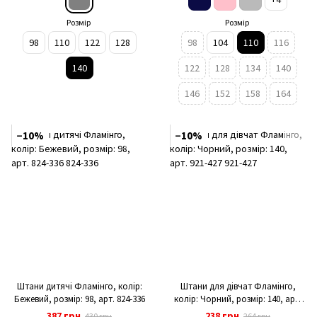
Розмір
Розмір
98
110
122
128
98
104
110
116
140
122
128
134
140
146
152
158
164
−10%
−10%
Штани дитячі Фламінго, колір:
Штани для дівчат Фламінго,
Бежевий, розмір: 98, арт. 824-336
колір: Чорний, розмір: 140, арт.
921-427
387 грн
238 грн
430 грн
264 грн