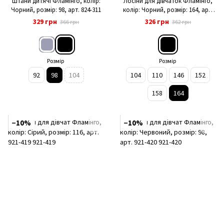
Штани дитячі Фламінго, колір:
Лосіни для дівчаток Фламінго,
Чорний, розмір: 98, арт. 824-311
колір: Чорний, розмір: 164, арт.
921-1110
329 грн
326 грн
366 грн
362 грн
Розмір
Розмір
92
98
104
104
110
146
152
158
164
−10%
−10%