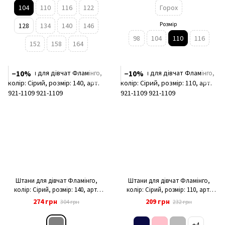
104
110
116
122
Горох
Розмір
128
134
140
146
98
104
110
116
152
158
164
−10%
−10%
Штани для дівчат Фламінго,
Штани для дівчат Фламінго,
колір: Сірий, розмір: 140, арт.
колір: Сірий, розмір: 110, арт.
921-1109
921-1109
274 грн
209 грн
304 грн
232 грн
+4