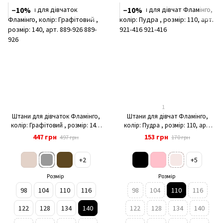
−10%
−10%
1
Штани для дівчаток Фламінго,
Штани для дівчат Фламінго,
колір: Графітовий , розмір: 140,
колір: Пудра , розмір: 110, арт.
арт. 889-926
921-416
447 грн
153 грн
497 грн
170 грн
+2
+5
Розмір
Розмір
98
104
110
116
98
104
110
116
122
128
134
140
122
128
134
140