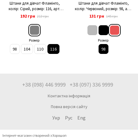
Штани для дівчат Фламінго,
Штани для дівчат Фламінго,
колір: Сірий, розмір: 116, арт.
колір: Червоний, розмір: 98, арт.
921-419
921-420
192 грн
131 грн
213 грн
145 грн
Розмір
Розмір
98
104
110
116
98
+38 (098) 446 9999
+38 (097) 336 9999
Контактна інформація
Повна версія сайту
Укр
Рус
Eng
Інтернет-магазин створений з Хорошоп