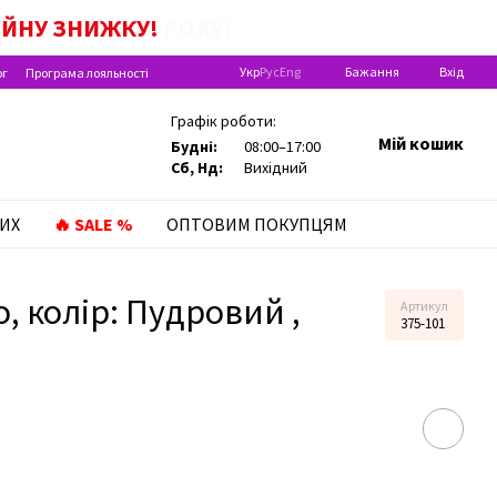
А ДИТИНУ ДО РОКУ!
ІЙНУ
ЗНИЖКУ!
Укр
Рус
Eng
Бажання
Вхід
ог
Програма лояльності
Графік роботи:
Мій кошик
Будні:
08:00–17:00
Сб, Нд:
Вихідний
ИХ
🔥 SALE %
ОПТОВИМ ПОКУПЦЯМ
, колір: Пудровий ,
Артикул
375-101