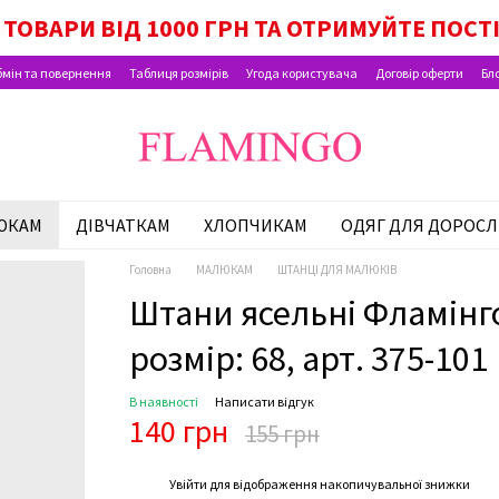
ОК МАЛЮКА, ПАКУНОК ШКОЛЯРА, ВИПЛАТИ Н
ТОВАРИ ВІД 1000 ГРН ТА ОТРИМУЙТЕ ПОСТ
мін та повернення
Таблиця розмірів
Угода користувача
Договір оферти
Бл
ЮКАМ
ДІВЧАТКАМ
ХЛОПЧИКАМ
ОДЯГ ДЛЯ ДОРОСЛ
Головна
МАЛЮКАМ
ШТАНЦІ ДЛЯ МАЛЮКІВ
Штани ясельні Фламінго
розмір: 68, арт. 375-101
В наявності
Написати відгук
140 грн
155 грн
%
Увійти
для відображення накопичувальної знижки