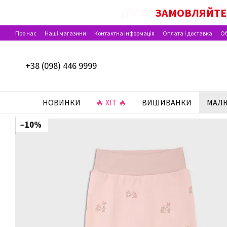
Перейти до основного контенту
ДІЄ ОПЛАТА ПАКУН
ЗАМОВЛЯЙТЕ 
Про нас
Наші магазини
Контактна інформація
Оплата і доставка
Об
Відгуки про магазин
+38 (098) 446 9999
НОВИНКИ
🔥 ХІТ 🔥
ВИШИВАНКИ
МАЛ
−10%