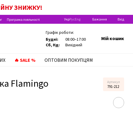
ІЙНУ
ЗНИЖКУ!
Укр
Рус
Eng
Бажання
Вхід
ог
Програма лояльності
Графік роботи:
Мій кошик
Будні:
08:00–17:00
Сб, Нд:
Вихідний
ИХ
🔥 SALE %
ОПТОВИМ ПОКУПЦЯМ
ка Flamingo
Артикул
791-212