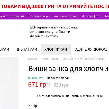
ТОВАРИ ВІД 1000 ГРН ТА ОТРИМУЙТЕ ПОСТ
мін та повернення
Таблиця розмірів
Угода користувача
Договір оферти
Бл
ЮКАМ
ДІВЧАТКАМ
ХЛОПЧИКАМ
ОДЯГ ДЛЯ ДОРОСЛ
Головна
ХЛОПЧИКАМ
ДЖЕМПЕРА ТА ХУДІ ДЛЯ ХЛОПЧИКІВ
Вишиванка для хлопчи
В наявності
Написати відгук
671 грн
839 грн
%
Увійти
для відображення накопичувальної знижки
Колір