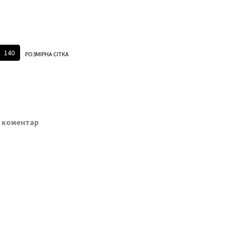
140
РОЗМІРНА СІТКА
о коментар