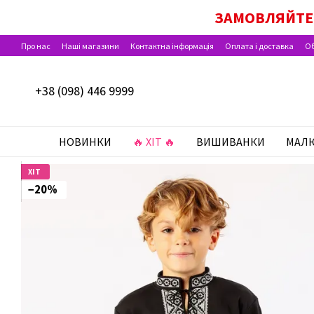
Перейти до основного контенту
ЗАМОВЛЯЙТЕ 
Про нас
Наші магазини
Контактна інформація
Оплата і доставка
Об
Відгуки про магазин
+38 (098) 446 9999
НОВИНКИ
🔥 ХІТ 🔥
ВИШИВАНКИ
МАЛ
ХІТ
−20%