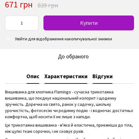
671 грн
839 грн
Купити
Увійти
для відображення накопичувальної знижки
%
До обраного
Опис
Характеристики
Відгуки
Вишиванка для хлопчика Flamingo - сучасна трикотажна
вишиванка, що поєднує національний колорит і щоденну
зручність. Доречна на свято, ранок у садочку, шкільну
урочистість, фотосесію чи родинну подію - і водночас достатньо
комфортна, щоб носити її не лише з нагоди.
Це трикотажна вишиванка - м'яка й еластична, приємніша до тіла,
ніж цупкі ткані сорочки, і не сковує рухів.