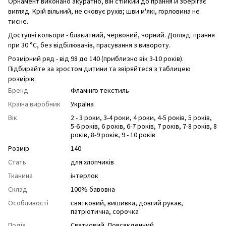
Орнамент виконано акуратно, він стійкий до прання й зберігає
вигляд. Крій вільний, не сковує рухів; шви м'які, горловина не
тисне.
Доступні кольори - блакитний, червоний, чорний. Догляд: прання
при 30 °C, без відбілювачів, прасування з вивороту.
Розмірний ряд - від 98 до 140 (приблизно вік 3-10 років).
Підбирайте за зростом дитини та звіряйтеся з таблицею
розмірів.
Бренд
Фламінго текстиль
Країна виробник
Україна
Вік
2 - 3 роки
,
3-4 роки
,
4 роки
,
4-5 років
,
5 років
,
5-6 років
,
6 років
,
6-7 років
,
7 років
,
7-8 років
,
8
років
,
8-9 років
,
9 - 10 років
Розмір
140
Стать
для хлопчиків
Тканина
інтерлок
Склад
100% бавовна
Особливості
святковий
,
вишивка
,
довгий рукав
,
патріотична
,
cорочка
Подія
Святковий
,
Повсякденний