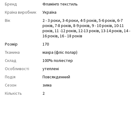
Бренд
Фламінго текстиль
Країна виробник
Україна
Вік
2 - 3 роки
,
3-4 роки
,
4-5 років
,
5-6 років
,
6-7
років
,
7-8 років
,
8-9 років
,
9 - 10 років
,
10-11
років
,
11 -12 років
,
12-13 років
,
13-14 років
,
14 -
16 років
,
16 - 18 років
Розмір
170
Тканина
махра (фліс полар)
Склад
100% поліестер
Особливості
утеплені
Подія
Повсякденний
Сезон
зима
Кількість
2