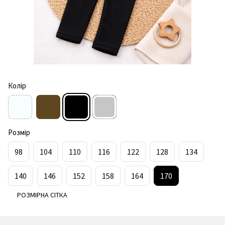
Колір
Розмір
98
104
110
116
122
128
134
140
146
152
158
164
170
РОЗМІРНА СІТКА